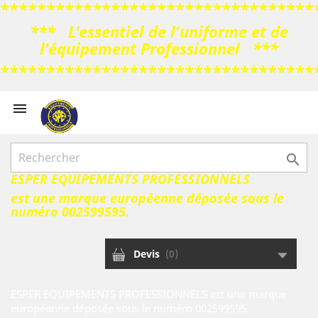
**********************************
*** L'essentiel de l'uniforme et de
l'équipement Professionnel ***
**********************************



ESPER EQUIPEMENTS PROFESSIONNELS
est une marque européenne déposée sous le
numéro 002599595.
Devis
(
0
)
ESPER EQUIPEMENTS PROFESSIONNELS est une marque
européenne déposée sous le numéro 002599595.