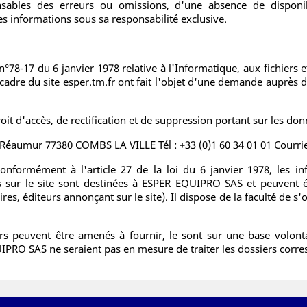
sables des erreurs ou omissions, d'une absence de disponibi
ces informations sous sa responsabilité exclusive.
n°78-17 du 6 janvier 1978 relative à l'Informatique, aux fichiers 
adre du site esper.tm.fr ont fait l'objet d'une demande auprès 
roit d'accès, de rectification et de suppression portant sur les don
aumur 77380 COMBS LA VILLE Tél : +33 (0)1 60 34 01 01 Courriel
conformément à l'article 27 de la loi du 6 janvier 1978, les 
nts sur le site sont destinées à ESPER EQUIPRO SAS et peuvent 
res, éditeurs annonçant sur le site). Il dispose de la faculté de s
rs peuvent être amenés à fournir, le sont sur une base volonta
IPRO SAS ne seraient pas en mesure de traiter les dossiers corr