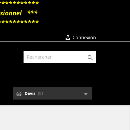
***********
essionnel ***
***********

Connexion

Devis
(
0
)