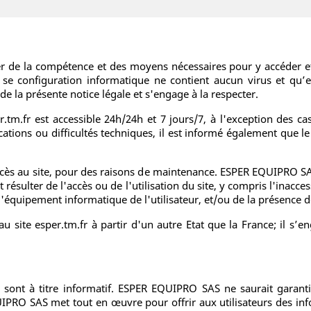
er de la compétence et des moyens nécessaires pour y accéder et l
e se configuration informatique ne contient aucun virus et qu’e
e la présente notice légale et s'engage à la respecter.
er.tm.fr est accessible 24h/24h et 7 jours/7, à l'exception des ca
ations ou difficultés techniques, il est informé également que le c
ès au site, pour des raisons de maintenance. ESPER EQUIPRO SAS
ésulter de l'accès ou de l'utilisation du site, y compris l'inaccess
l'équipement informatique de l'utilisateur, et/ou de la présence de
au site esper.tm.fr à partir d'un autre Etat que la France; il s
 sont à titre informatif. ESPER EQUIPRO SAS ne saurait garantir
IPRO SAS met tout en œuvre pour offrir aux utilisateurs des info