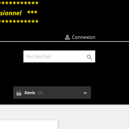
***********
essionnel ***
***********

Connexion

Devis
(
0
)