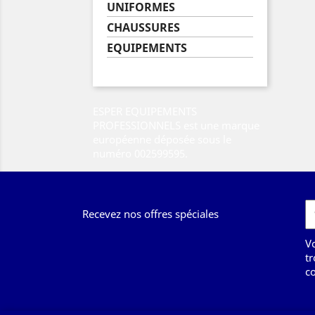
UNIFORMES
CHAUSSURES
EQUIPEMENTS
ESPER EQUIPEMENTS
PROFESSIONNELS est une marque
européenne déposée sous le
numéro 002599595.
Recevez nos offres spéciales
V
tr
co