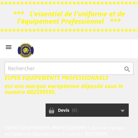
**********************************
*** L'essentiel de l'uniforme et de
l'équipement Professionnel ***
**********************************



ESPER EQUIPEMENTS PROFESSIONNELS
est une marque européenne déposée sous le
numéro 002599595.
Devis
(
0
)
ESPER EQUIPEMENTS PROFESSIONNELS est une marque
européenne déposée sous le numéro 002599595.